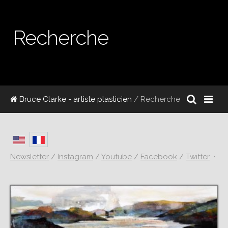
Recherche
Bruce Clarke - artiste plasticien
/ Recherche
Newsletter
/
Instagram
/
Youtube
/
Facebook
/
Twitter
·