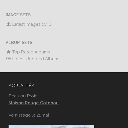
IMAGE SETS
Latest Images by ID
ALBUM SETS
Top Rated Albums
Latest Updated Albums
ACTUALITÉS
Peau ou Proie
Maison Rouge Cotonou
Vernissage le 21 mai