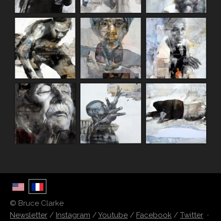
© Bruce Clarke
Newsletter
/
Instagram
/
Youtube
/
Facebook
/
Twitter
·