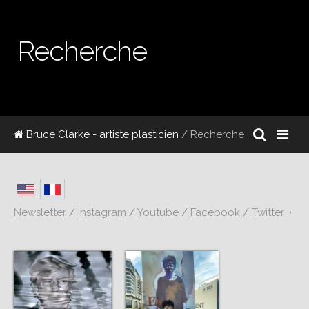
Recherche
Bruce Clarke - artiste plasticien
/ Recherche
Newsletter
/
Instagram
/
Youtube
/
Facebook
/
Twitter
·