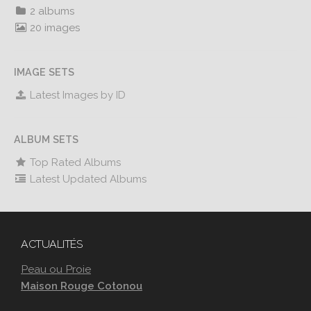
2 albums
20 images
IMAGE SETS
Latest Images by ID
ALBUM SETS
Top Rated Albums
Latest Updated Albums
ACTUALITÉS
Peau ou Proie
Maison Rouge Cotonou