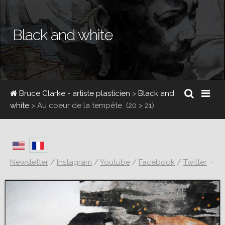
Black and white
Bruce Clarke - artiste plasticien
>
Black and
white
>
Au coeur de la tempête
(20 > 21)
Newsletter
/
Instagram
/
Youtube
/
Facebook
/
Twitter
·