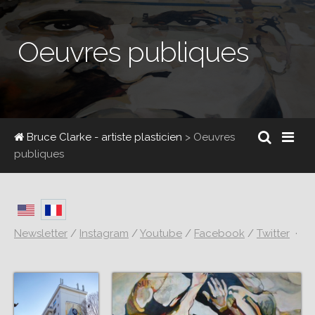
Oeuvres publiques
Bruce Clarke - artiste plasticien
> Oeuvres
publiques
Newsletter
/
Instagram
/
Youtube
/
Facebook
/
Twitter
·