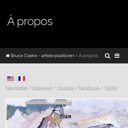
À propos
Bruce Clarke - artiste plasticien
/ À propos
Newsletter
/
Instagram
/
Youtube
/
Facebook
/
Twitter
·