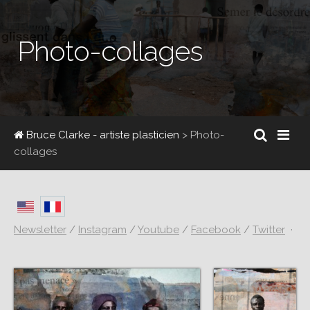
Photo-collages
Bruce Clarke - artiste plasticien
> Photo-
collages
Newsletter
/
Instagram
/
Youtube
/
Facebook
/
Twitter
·