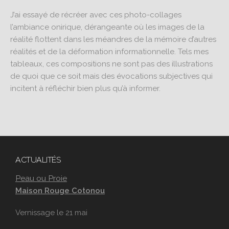
J’ai essayé de récréer avec ces photo-collages
l’ambiance onirique, dérangeante où les images de la
réalité flottent dans les méandres de la mémoire d’autres
réalités et de la déformation informationnelle. Tels mes
tableaux, ces compositions ne sont pas des illustrations
de quoi que ce soit mais des évocations subjectives qui
incitent à réfléchir bien plus qu’à informer.
ACTUALITÉS
Peau ou Proie
Maison Rouge Cotonou
Vernissage le 21 mai