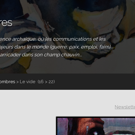
res
istence archaïque, où les communications et les
eurs dans le monde (guerre, paix, emploi, faim)
barricader dans son champ chauvin...
 ombres
>
Le vide
(16 > 22)
Newslett