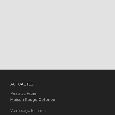
ACTUALITÉS
Peau ou Proie
Maison Rouge Cotonou
Vernissage le 21 mai