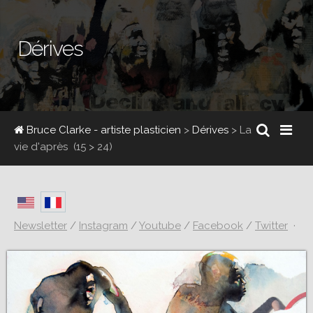
Dérives
Bruce Clarke - artiste plasticien
>
Dérives
>
La
vie d'après
(15 > 24)
Newsletter
/
Instagram
/
Youtube
/
Facebook
/
Twitter
·