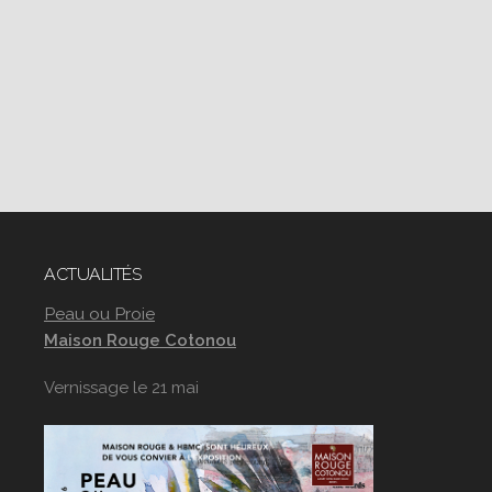
ACTUALITÉS
Peau ou Proie
Maison Rouge Cotonou
Vernissage le 21 mai