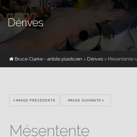
Dérives
Bruce Clarke - artiste plasticien
>
Dérives
>
Mésentente 
IMAGE PRÉCÉDENTE
IMAGE SUIVANTE
Mésentente