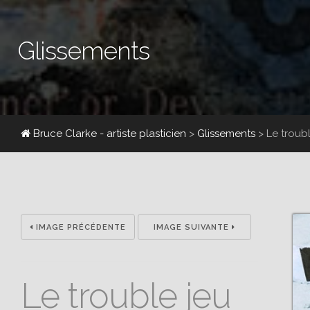
Glissements
Bruce Clarke - artiste plasticien
>
Glissements
>
Le troub
IMAGE PRÉCÉDENTE
IMAGE SUIVANTE
Le trouble jeu