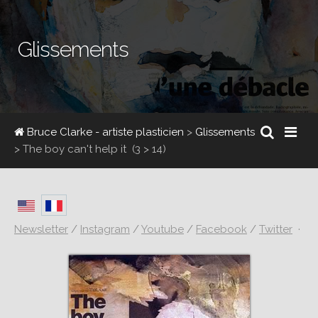
Glissements
Bruce Clarke - artiste plasticien
>
Glissements
>
The boy can't help it
(3 > 14)
Newsletter
/
Instagram
/
Youtube
/
Facebook
/
Twitter
·