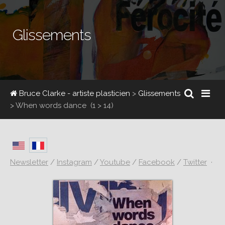
Glissements
Bruce Clarke - artiste plasticien
>
Glissements
>
When words dance
(1 > 14)
Newsletter
/
Instagram
/
Youtube
/
Facebook
/
Twitter
·