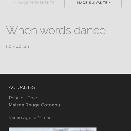
IMAGE PRÉCÉDENTE
IMAGE SUIVANTE
When words dance
60 x 40 cm
ACTUALITÉS
Peau ou Proie
Maison Rouge Cotonou
Vernissage le 21 mai