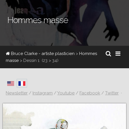
Hommes masse
Bruce Clarke - artiste plasticien
>
Hommes
masse
>
Dessin 1
(23 > 34)
Newsletter
/
Instagram
/
Youtube
/
Facebook
/
Twitter
·