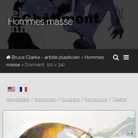
Hommes masse
Bruce Clarke - artiste plasticien
>
Hommes
masse
>
Dormant
(20 > 34)
Newsletter
/
Instagram
/
Youtube
/
Facebook
/
Twitter
·