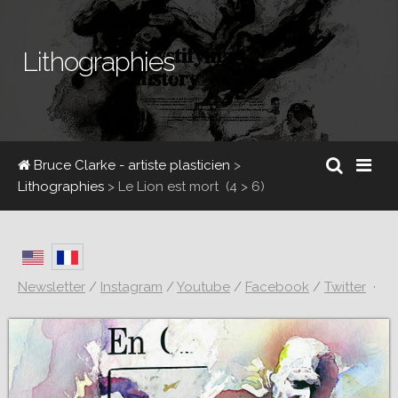
Lithographies
Bruce Clarke - artiste plasticien
>
Lithographies
>
Le Lion est mort
(4 > 6)
Newsletter
/
Instagram
/
Youtube
/
Facebook
/
Twitter
·