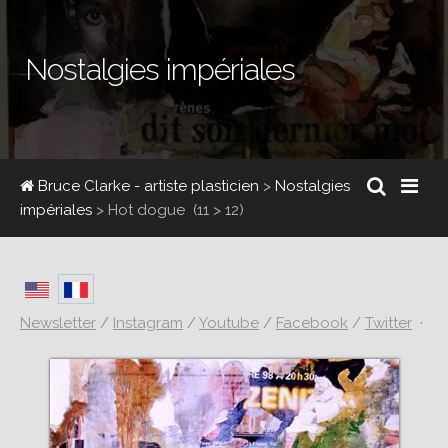
Nostalgies impériales
Bruce Clarke - artiste plasticien
>
Nostalgies
impériales
>
Hot dogue
(11 > 12)
Newsletter
/
Instagram
/
Youtube
/
Facebook
/
Twitter
·