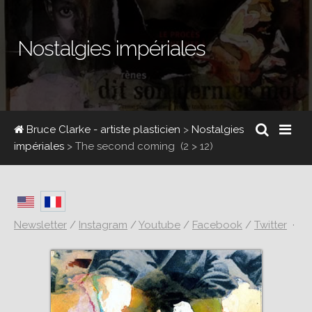
Nostalgies impériales
Bruce Clarke - artiste plasticien
>
Nostalgies
impériales
>
The second coming
(2 > 12)
Newsletter
/
Instagram
/
Youtube
/
Facebook
/
Twitter
·