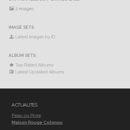
2 images
IMAGE SETS
Latest Images by ID
ALBUM SETS
Top Rated Albums
Latest Updated Albums
ACTUALITÉS
Peau ou Proie
Maison Rouge Cotonou