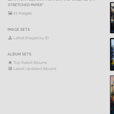
STRETCHED PAPER"
22 images
IMAGE SETS
Latest Images by ID
ALBUM SETS
Top Rated Albums
Latest Updated Albums