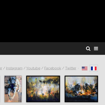
er
/
Instagram
/
Youtube
/
Facebook
/
Twitter
·