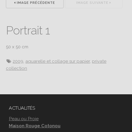
IMAGE PRÉCÉDENTE
IMAGE SUIVANTE
Portrait 1
50 x 50 cm
2009
,
aquarelle et collage sur papier
,
private
collection
ACTUALITÉS
Peau ou Proie
Maison Rouge Cotonou