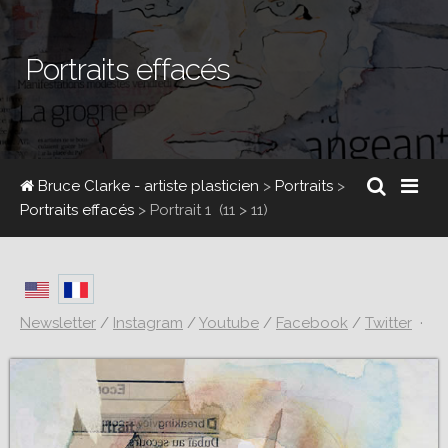
Portraits effacés
Bruce Clarke - artiste plasticien
>
Portraits
>
Portraits effacés
>
Portrait 1
(11 > 11)
Newsletter
/
Instagram
/
Youtube
/
Facebook
/
Twitter
·