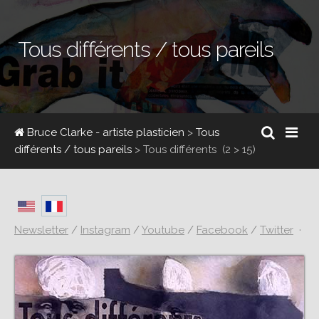
Tous différents / tous pareils
Bruce Clarke - artiste plasticien
>
Tous
différents / tous pareils
>
Tous différents
(2 > 15)
Newsletter
/
Instagram
/
Youtube
/
Facebook
/
Twitter
·