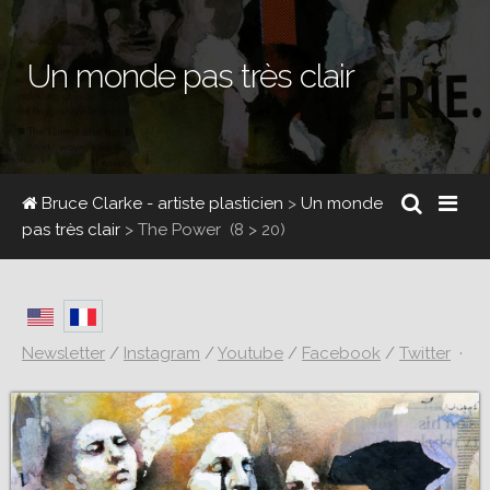
Un monde pas très clair
Bruce Clarke - artiste plasticien
>
Un monde
pas très clair
>
The Power
(8 > 20)
Newsletter
/
Instagram
/
Youtube
/
Facebook
/
Twitter
·