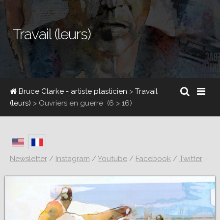
Travail (leurs)
Bruce Clarke - artiste plasticien
>
Travail
(leurs)
>
Ouvriers en guerre
(6 > 16)
Newsletter
/
Instagram
/
Youtube
/
Facebook
/
Twitter
·